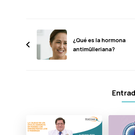
Navegación
de
¿Qué es la hormona
entradas
antimülleriana?
Entrad