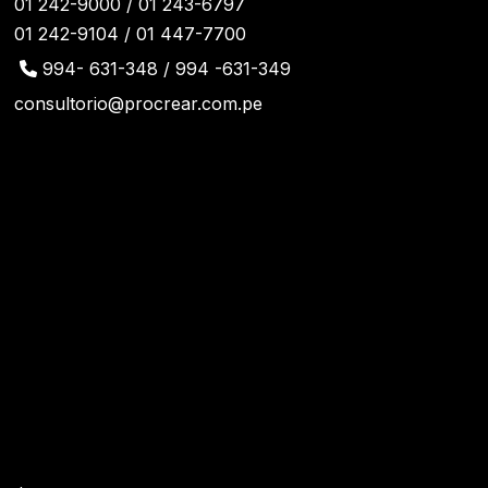
01 242-9000 / 01 243-6797
01 242-9104 / 01 447-7700
994- 631-348 / 994 -631-349
consultorio@procrear.com.pe
¡Síguenos!