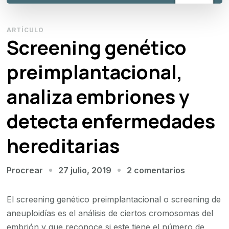
ARTÍCULO
Screening genético
preimplantacional,
analiza embriones y
detecta enfermedades
hereditarias
en
27 julio, 2019
2 comentarios
Procrear
Screening
genético
El screening genético preimplantacional o screening de
preimplant
aneuploidías es el análisis de ciertos cromosomas del
analiza
embrión y que reconoce si este tiene el número de